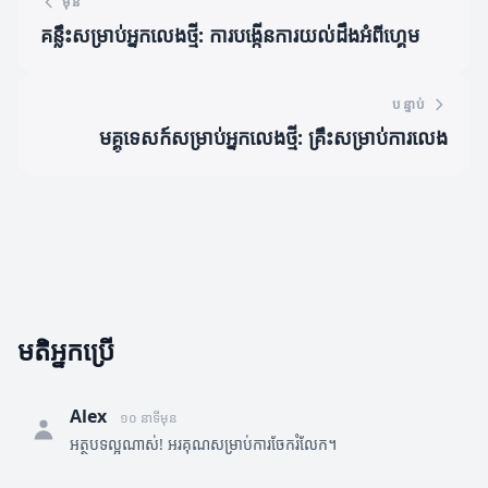
មុន
គន្លឹះសម្រាប់អ្នកលេងថ្មី: ការបង្កើនការយល់ដឹងអំពីហ្គេម
បន្ទាប់
មគ្គុទេសក៍សម្រាប់អ្នកលេងថ្មី: គ្រឹះសម្រាប់ការលេង
មតិអ្នកប្រើ
Alex
១០ នាទីមុន
អត្ថបទល្អណាស់! អរគុណសម្រាប់ការចែករំលែក។