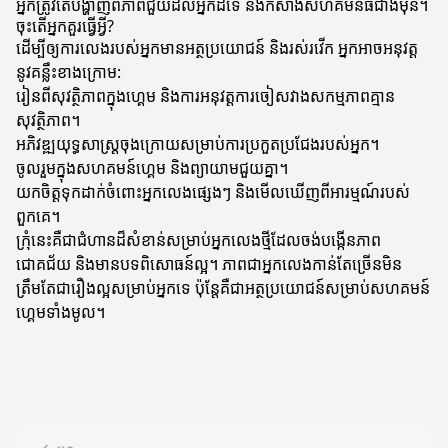
អ្នកត្រូវតែបង្ហាញពីភាពជួយដល់អ្នកដទៃ និងកសាងសហគមន៍ធំជាងមុន។
ចុះតើអ្នកគួរធ្វើអ្វី?
ដើម្បីឲ្យការលេងរបស់អ្នកមានអត្ថប្រយោជន៍ និងរស់រវើក អ្នកអាចអនុវត្ត
នូវគន្លឹះខាងក្រោម:
រៀនពីសុវត្ថិភាពក្នុងហ្គេម និងការអនុវត្តការចៀសវាងសកម្មភាពគ្មាន
សុវត្ថិភាព។
អភិវឌ្ឍយុទ្ធសាស្ត្រចុងក្រោយសម្រាប់ការប្រកួតប្រជែងរបស់អ្នក។
ចូលរួមក្នុងសហគមន៍ហ្គេម និងព្យាយាមជួយគ្នា។
យកចិត្តទុកដាក់ចំពោះអ្នកលេងផ្សេងៗ និងមើលឃើញពីអារម្មណ៍របស់
ពួកគេ។
ក្រុំនេះគឺជាជំហានដ៏សំខាន់សម្រាប់អ្នកលេងថ្មីដែលចង់បង្កើនភាព
ជោគជ័យ និងមានបទពិសោធន៍ល្អ។ ភាពជាអ្នកលេងកាន់តែច្រើនមិន
ត្រឹមតែជារឿងល្អសម្រាប់អ្នកទេ ប៉ុន្តែគឺជាអត្ថប្រយោជន៍សម្រាប់សហគមន៍
ហ្គេមទាំងមូល។