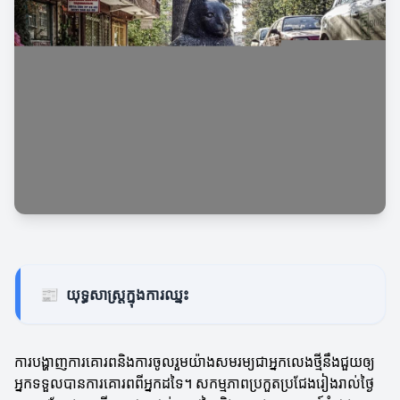
📰
យុទ្ធសាស្ត្រក្នុងការឈ្នះ
ការបង្ហាញការគោរពនិងការចូលរួមយ៉ាងសមរម្យជាអ្នកលេងថ្មីនឹងជួយឲ្យ
អ្នកទទួលបានការគោរពពីអ្នកដទៃ។ សកម្មភាពប្រកួតប្រជែងរៀងរាល់ថ្ងៃ