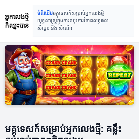
ទំព័រដើម
មគ្គុទេសក៍សម្រាប់អ្នកលេងថ្មី
អ្នកលេងថ្មី
យុទ្ធសាស្ត្រក្នុងការឈ្នះ
ការវិភាគលទ្ធផល
ក៏ឈ្នះបាន
សំណួរ និង សំណេីរ
មគ្គុទេសក៍សម្រាប់អ្នកលេងថ្មី: គន្លឹះ