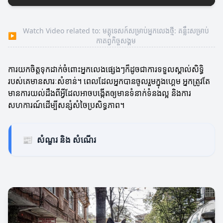
Watch Video related to: មគ្គុទេសក៍សម្រាប់អ្នកលេងថ្មី: គន្លឹះសម្រាប់
▶
កាតព្វកិច្ចសង្គម
ការយកចិត្តទុកដាក់ចំពោះអ្នកលេងផ្សេងៗក៏ដូចជាការទទួលស្គាល់សិទ្ធិ​
របស់គេមានសារៈសំខាន់។ ពេលដែលអ្នកបានចូលរួមក្នុងហ្គេម អ្នកត្រូវតែ
មានការយល់ដឹងពីអ្វីដែលអាចបង្កើតឲ្យមានទំនាក់ទំនងល្អ និងការ
សហការណ៍ដើម្បីសន្សំសំចៃប្រសិទ្ធភាព។
📰
សំណួរ និង សំណេីរ