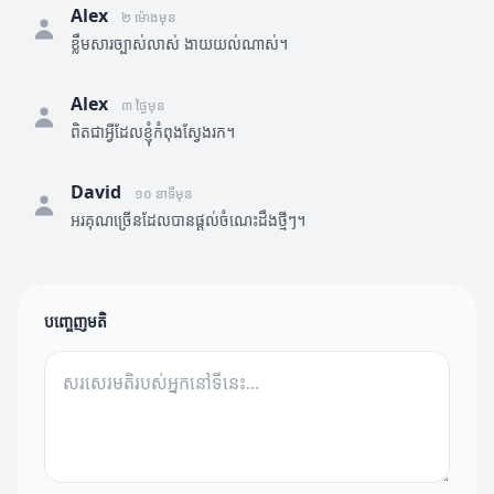
Alex
២ ម៉ោងមុន
ខ្លឹមសារច្បាស់លាស់ ងាយយល់ណាស់។
Alex
៣ ថ្ងៃមុន
ពិតជាអ្វីដែលខ្ញុំកំពុងស្វែងរក។
David
១០ នាទីមុន
អរគុណច្រើនដែលបានផ្តល់ចំណេះដឹងថ្មីៗ។
បញ្ចេញមតិ