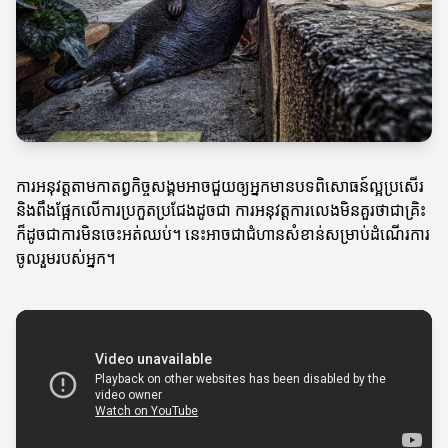
ការអនុវត្តតាមកាតព្វកិច្ចសង្គមអាចជួយឲ្យអ្នកមានបទពិសោធន៍ល្អប្រសើរ
និងពឹងផ្អែកលើការប្រកួតប្រជែងដូចជា ការអនុវត្តការលេងមិនគួរថាជាគ្រិះ
ក៏ដូចជាការមិនចេះអត់ឈប់។ នេះអាចជាជំហានសំខាន់សម្រាប់ដំណើរការ
ចូលរួមរបស់អ្នក។