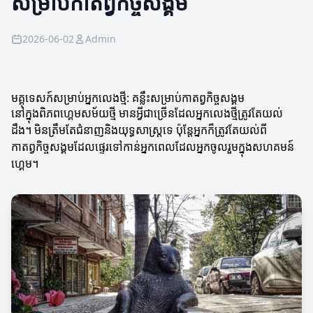
សម្រាប់កាតព្វកិច្ចសង្គម
2026-06-02
Admin
មគ្គុទេសក៍សម្រាប់អ្នកលេងថ្មី: គន្លឹះសម្រាប់កាតព្វកិច្ចសង្គម
នៅក្នុងពិភពហ្គេមសម័យថ្មី មានអ្វីជាច្រើនដែលអ្នកលេងថ្មីត្រូវតែយល់
ដឹង។ មិនត្រឹមតែជំនាញនិងយុទ្ធសាស្ត្រទេ ប៉ុន្តែអ្នកក៏ត្រូវតែយល់ពី
កាតព្វកិច្ចសង្គមដែលផ្ទេរទៅកាន់អ្នកពេលដែលអ្នកចូលរួមក្នុងសហគមន៍
ហ្គេម។