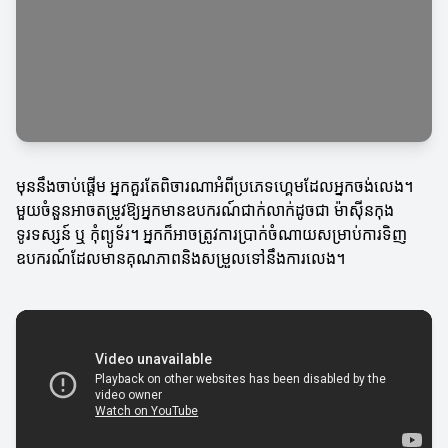
មុននឹងចាប់ផ្តើម អ្នកគួរតែពិចារណាអំពីប្រភេទហ្គេមដែលអ្នកចង់លេង។
មួយចំនួនអាចតម្រូវឱ្យអ្នកមានឧបករណ៍ជាក់លាក់ដូចជា ម៉ាស៊ីនកុង
ទូរទស្សន៍ ឬ កុំព្យូទ័រ។ អ្នកក៏អាចត្រូវការប្រាក់ចំណាយសម្រាប់ការទិញ
ឧបករណ៍ដែលមានគុណភាពនិងសម្រួលទៅនឹងការលេង។