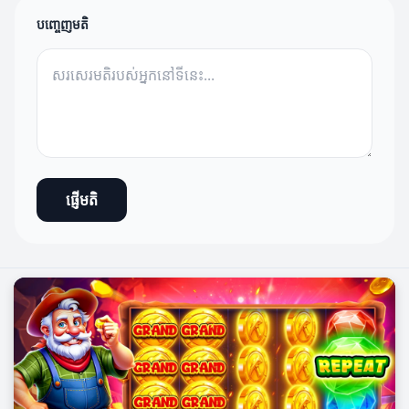
បញ្ចេញមតិ
ផ្ញើមតិ