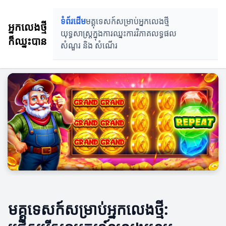
ទំព័រដើម
មគ្គុទេសក៍សម្រាប់អ្នកលេងថ្មី
អ្នកលេងថ្មី
យុទ្ធសាស្ត្រក្នុងការឈ្នះ
ការវិភាគលទ្ធផល
ក៏ឈ្នះបាន
សំណួរ និង សំណេីរ
មគ្គុទេសក៍សម្រាប់អ្នកលេងថ្មី: