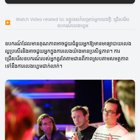
Watch Video related to: មគ្គុទេសក៍សម្រាប់អ្នកលេងថ្មី: ជ្រើសរើស
▶
ឧបករណ៍លេងហ្គេម
ឧបករណ៍ដែលមានគុណភាពអាចជួយជំនួយអ្នកឱ្យមានមធ្យោបាយលេង
ល្អប្រសើរនិងអាចជួយអ្នកក្នុងការលេងយ៉ាងមានប្រសិទ្ធភាព។ ការ
ជ្រើសរើសឧបករណ៍របស់អ្នកគួរតែតាមដានពីភាពស្របតាមសមត្ថភាព
ទៅនឹងការលេងហ្គេមជាក់លាក់។