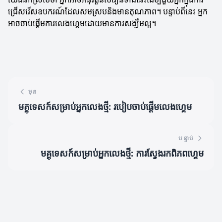
ជ្រើសរើសឧបករណ៍ដែលសមស្របនិងមានគុណភាព។ បន្ទាប់ពីនេះ អ្នក
អាចចាប់ផ្តើមការលេងហ្គេមដោយមានការសង្ឃឹមល្អ។
មុន
មគ្គុទេសក៍សម្រាប់អ្នកលេងថ្មី: របៀបចាប់ផ្តើមលេងហ្គេម
បន្ទាប់
មគ្គុទេសក៍សម្រាប់អ្នកលេងថ្មី: ការស្វែងរកពិភពហ្គេម