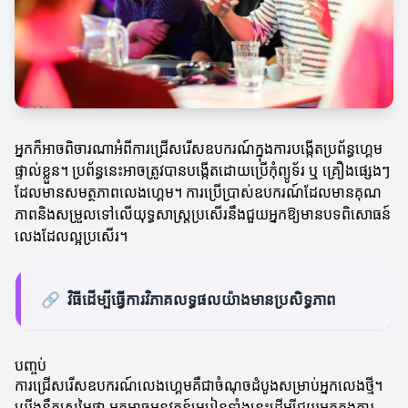
អ្នកក៏អាចពិចារណាអំពីការជ្រើសរើសឧបករណ៍ក្នុងការបង្កើតប្រព័ន្ធហ្គេម
ផ្ទាល់ខ្លួន។ ប្រព័ន្ធនេះអាចត្រូវបានបង្កើតដោយប្រើកុំព្យូទ័រ ឬ គ្រឿងផ្សេងៗ
ដែលមានសមត្ថភាពលេងហ្គេម។ ការប្រើប្រាស់ឧបករណ៍ដែលមានគុណ
ភាពនិងសម្រួលទៅលើយុទ្ធសាស្ត្រប្រសើរនឹងជួយអ្នកឱ្យមានបទពិសោធន៍
លេងដែលល្អប្រសើរ។
🔗
វិធីដើម្បីធ្វើការវិភាគលទ្ធផលយ៉ាងមានប្រសិទ្ធភាព
បញ្ចប់
ការជ្រើសរើសឧបករណ៍លេងហ្គេមគឺជាចំណុចដំបូងសម្រាប់អ្នកលេងថ្មី។
យើងនឹកស្រមៃថា អ្នកអាចអនុវត្តន៍មេរៀនទាំងនេះដើម្បីជួយអ្នកក្នុងការ