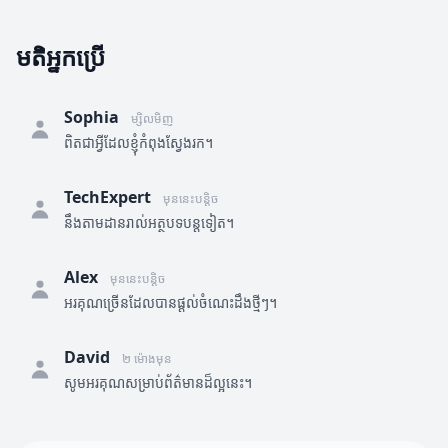
មតិអ្នកប្រើ
Sophia
ម្សិលមិញ
ពិតជាអ្វីដែលខ្ញុំកំពុងស្វែងរក។
TechExpert
មុននេះបន្តិច
នឹងតាមដានរាល់អត្ថបទបន្តទៀត។
Alex
មុននេះបន្តិច
អរគុណច្រើនដែលបានផ្តល់ចំណេះដឹងថ្មីៗ។
David
២ ម៉ោងមុន
សូមអរគុណសម្រាប់ព័ត៌មានដ៏ល្អនេះ។