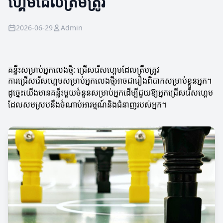
ហ្គេមដែលត្រឹមត្រូវ
2026-06-29
Admin
គន្លឹះសម្រាប់អ្នកលេងថ្មី: ជ្រើសរើសហ្គេមដែលត្រឹមត្រូវ
ការជ្រើសរើសហ្គេមសម្រាប់អ្នកលេងថ្មីអាចជារឿងពិបាកសម្រាប់ខ្លួនអ្នក។
ដូច្នេះយើងមានគន្លឹះមួយចំនួនសម្រាប់អ្នកដើម្បីជួយឱ្យអ្នកជ្រើសរើសហ្គេម
ដែលសមស្របនឹងចំណាប់អារម្មណ៍និងជំនាញរបស់អ្នក។