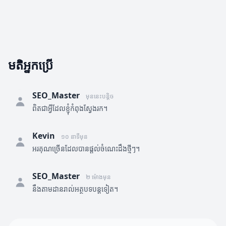
មតិអ្នកប្រើ
SEO_Master
មុននេះបន្តិច
ពិតជាអ្វីដែលខ្ញុំកំពុងស្វែងរក។
Kevin
១០ នាទីមុន
អរគុណច្រើនដែលបានផ្តល់ចំណេះដឹងថ្មីៗ។
SEO_Master
២ ម៉ោងមុន
នឹងតាមដានរាល់អត្ថបទបន្តទៀត។