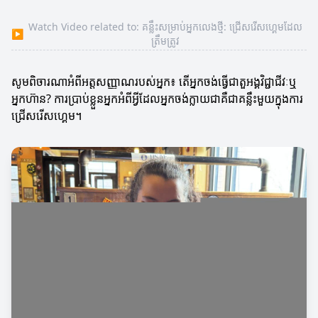
Watch Video related to: គន្លឹះសម្រាប់អ្នកលេងថ្មី: ជ្រើសរើសហ្គេមដែល
▶
ត្រឹមត្រូវ
សូមពិចារណាអំពីអត្តសញ្ញាណរបស់អ្នក៖ តើអ្នកចង់ធ្វើជាតួអង្គវិជ្ជាជីវៈឬ
អ្នកហ៊ាន? ការប្រាប់ខ្លួនអ្នកអំពីអ្វីដែលអ្នកចង់ក្លាយជាគឺជាគន្លឹះមួយក្នុងការ
ជ្រើសរើសហ្គេម។