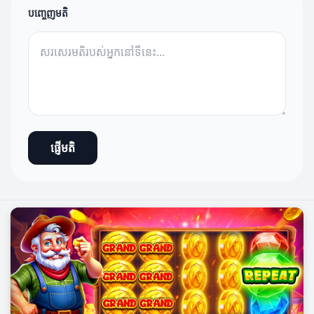
បញ្ចេញមតិ
ផ្ញើមតិ