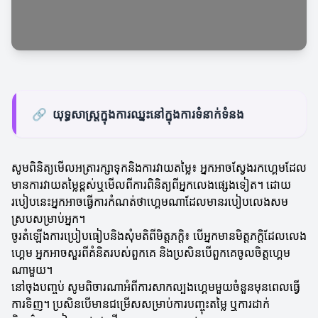
🔗
យុទ្ធសាស្ត្រក្នុងការឈ្នះនៅក្នុងការទំនាក់ទំនង
សូមពិនិត្យមើលអត្រារក្សាទុកនិងការវាយតម្លៃ៖ អ្នកអាចស្វែងរកហ្គេមដែល
មានការវាយតម្លៃខ្ពស់ឬមើលពីការពិនិត្យពីអ្នកលេងផ្សេងទៀត។ ដោយ
របៀបនេះអ្នកអាចធ្វើការកំណត់ថាហ្គេមណាដែលមានរបៀបលេងសម
ស្របសម្រាប់អ្នក។
ចូរតំឡើងការប្រៀបធៀបនិងសុំមតិពីមិត្តភក្តិ៖ បើអ្នកមានមិត្តភក្តិដែលលេង
ហ្គេម អ្នកអាចសួរពីគំនិតរបស់ពួកគេ និងប្រសិនបើពួកគេចូលចិត្តហ្គេម
ណាមួយ។
នៅចុងបញ្ចប់ សូមពិចារណាអំពីការសាកល្បងហ្គេមមួយចំនួនមុនពេលធ្វើ
ការទិញ។ ប្រសិនបើមានជម្រើសសម្រាប់ការបញ្ចុះតម្លៃ ឬការដាក់