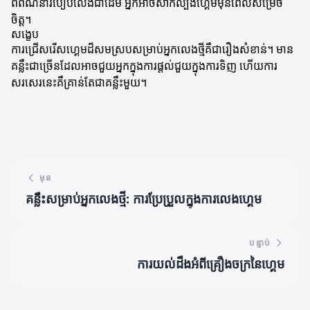
ពិពណ៌នារបៀបលេងជាដើម អ្នកអាចសាកល្បងហ្គេមមុនពេលសម្រេច
ចិត្ត។
សង្ខេប
ការជ្រើសរើសហ្គេមដ៏សមស្របសម្រាប់អ្នកលេងថ្មីគឺជារឿងសំខាន់។ មាន
គន្លឹះជាច្រើនដែលអាចជួយអ្នកក្នុងការផ្តល់ជួយក្នុងការទិញ ហើយការ
សរសេរនេះគឺគ្រាន់តែជាគន្លឹះមួយ។
មុន
គន្លឹះសម្រាប់អ្នកលេងថ្មី: ការប្រែប្រួលក្នុងការលេងហ្គេម
បន្ទាប់
ការយល់ដឹងអំពីគ្រឿងចក្រនៃហ្គេម