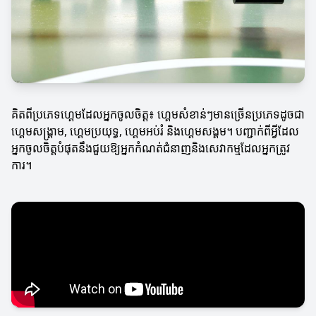
គិតពីប្រភេទហ្គេមដែលអ្នកចូលចិត្ត៖ ហ្គេមសំខាន់ៗមានច្រើនប្រភេទដូចជា
ហ្គេមសង្គ្រាម, ហ្គេមប្រយុទ្ធ, ហ្គេមអប់រំ និងហ្គេមសង្គម។ បញ្ជាក់ពីអ្វីដែល
អ្នកចូលចិត្តបំផុតនឹងជួយឱ្យអ្នកកំណត់ជំនាញនិងសេវាកម្មដែលអ្នកត្រូវ
ការ។