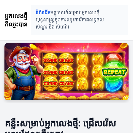
ទំព័រដើម
មគ្គុទេសក៍សម្រាប់អ្នកលេងថ្មី
អ្នកលេងថ្មី
យុទ្ធសាស្ត្រក្នុងការឈ្នះ
ការវិភាគលទ្ធផល
ក៏ឈ្នះបាន
សំណួរ និង សំណេីរ
គន្លឹះសម្រាប់អ្នកលេងថ្មី: ជ្រើសរើស