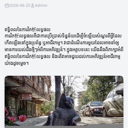
2026-06-25
Admin
ឥទ្ធិពលនៃការវិភ析លទ្ធផល
ការវិភ析លទ្ធផលគឺជាការប្រើប្រាស់ទិន្នន័យដើម្បីចំឡើយសំណួរពីអ្វីដែល
កើតឡើងនៅក្នុងប្រព័ន្ធ ឬអាជីវកម្ម។ វាជាដំណើរការមួយដែលអាចនាំឲ្យ
មានការយល់ដឹងថ្មីៗអំពីការអភិវឌ្ឍន៍។ ក្នុងអត្ថបទនេះ យើងនឹងពិភាក្សាអំពី
ឥទ្ធិពលនៃការវិភ析លទ្ធផល និងតើវាអាចជួយដល់ការអភិវឌ្ឍន៍អាជីវកម្ម
យ៉ាងដូចម្តេច។