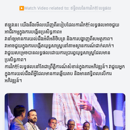
▶
Watch Video related to: ឥទ្ធិពលនៃការវិភ析លទ្ធផល
ឥឡូវនេះ យើងនឹងមើលឃើញពីរបៀបដែលការវិភ析លទ្ធផលអាចជួយ
អាជីវកម្មក្នុងការបង្កើនប្រសិទ្ធភាព៖
វានាំឲ្យមានការយល់ដឹងអំពីអតិថិបត្រ និងការបង្ហាញពីសមត្ថភាព។
វាអាចជួយក្នុងការបង្កើតយុទ្ធសាស្ត្រនៅតាមស្ថានការណ៍ជាក់លាក់។
វាជួយសម្រេចបានលទ្ធផលដោយការប្រារព្ធយុទ្ធសាស្ត្រ​ដែលមាន
ប្រសិទ្ធភាព។
ការវិភ析លទ្ធផលនៅតែជាព្រឹត្តិការណ៍សំខាន់ក្នុងការអភិវឌ្ឍន៍។ វាជួយអ្នក
ក្នុងការយល់ដឹងពីអ្វីដែលមានការឆ្លើយតប និងមានឥទ្ធិពលលើការ
អភិវឌ្ឍន៍។