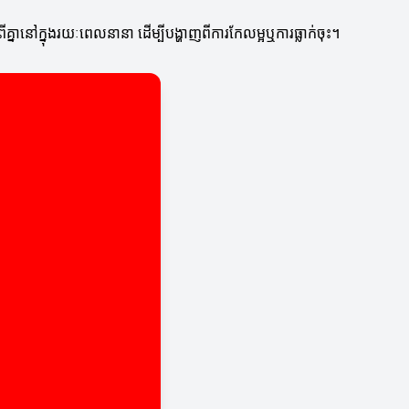
្នានៅក្នុងរយៈពេលនានា ដើម្បីបង្ហាញពីការកែលម្អឬការធ្លាក់ចុះ។