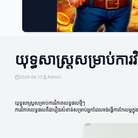
យុទ្ធសាស្ត្រសម្រាប់ការ
2026-06-15
Admin
យុទ្ធសាស្ត្រសម្រាប់ការវិភាគលទ្ធផលថ្មីៗ
ការវិភាគលទ្ធផលគឺជារឿងសំខាន់សម្រាប់អ្នកដែលចង់ធ្វើការកែលម្អក្នុង