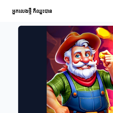
អ្នកលេងថ្មី ក៏ឈ្នះបាន