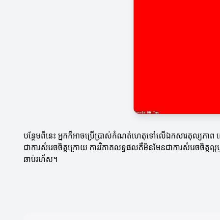
បន្ថែមពីនេះ អ្នកក៏អាចប្រើប្រាស់កំណត់ហេតុទៅលើឯកសារតុល្យភាព ដើ
ជាការសំរេចចិត្តក្រោយ ការវិភាគលទ្ធផលគឺមិនមែនជាការសំរេចចិត្តល្អឬអា
ឆាប់រហ័ស។