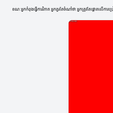
ខណៈអ្នកកំពុងធ្វើការវិភាគ អ្នកគួរតែចំណាំថា អ្នកត្រូវតែផ្តោតលើក