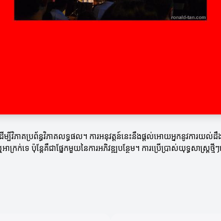
ម្បីវិភាគប្រព័ន្ធវិភាគលទ្ធផល។ ការអនុវត្តន៍នេះនឹងផ្តល់អោយអ្នកនូវការយល
ក្រក់ទេ ប៉ុន្តែគឺជាផ្នែកមួយនៃការអភិវឌ្ឍបន្ថែម។ ការប្រើប្រាស់យុទ្ធសាស្ត្