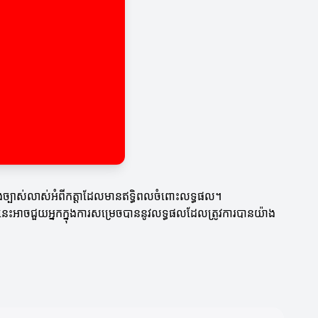
់ដឹងច្បាស់លាស់អំពីកត្តាដែលមានឥទ្ធិពលចំពោះលទ្ធផល។
រថ្មីៗនេះអាចជួយអ្នកក្នុងការសម្រេចបាននូវលទ្ធផលដែលត្រូវការបានយ៉ាង