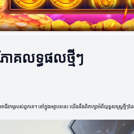
វិភាគលទ្ធផលថ្មីៗ
អាជីវកម្មរបស់ពួកគេ។ នៅក្នុងអត្ថបទនេះ យើងនឹងពិភាក្សាអំពីយុទ្ធសាស្ត្រថ្ម