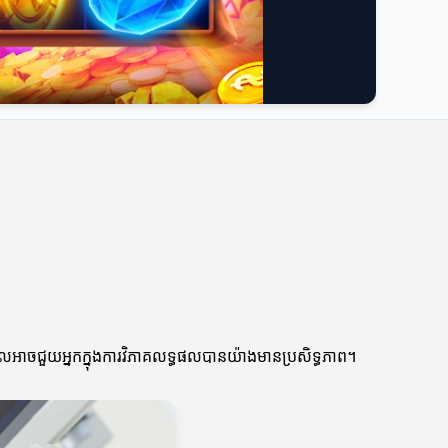
ីៗដែលអាចជួយអ្នកក្នុងការវិភាគលទ្ធផលបានយ៉ាងមានប្រសិទ្ធភាព។