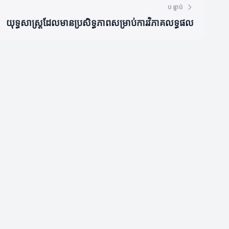
បន្ទាប់
យុទ្ធសាស្ត្រដែលមានប្រសិទ្ធភាពសម្រាប់ការវិភាគលទ្ធផល