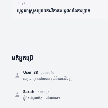
មុន
យុទ្ធសាស្ត្រសម្រាប់ការវិភាគលទ្ធផលនៃការប្រាក់
មតិអ្នកប្រើ
User_88
មុននេះបន្តិច
អរគុណច្រើនដែលបានផ្តល់ចំណេះដឹងថ្មីៗ។
Sarah
២ ម៉ោងមុន
ខ្ញុំពិតជាចូលចិត្តអានវាណាស់។