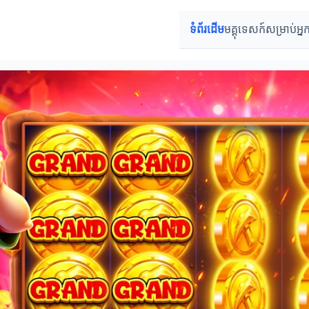
ទំព័រដើម
មគ្គុទេសក៍សម្រាប់អ្ន