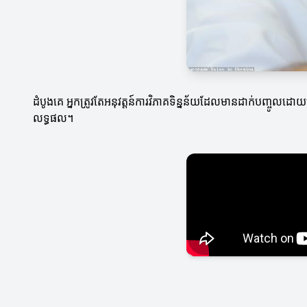
ដំបូងគេ អ្នកត្រូវតែអនុវត្តន៍ការវិភាគទិន្នន័យដែលមានដាក់បញ្ចូលដ
លទ្ធផល។