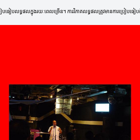
ារប្រៀបធៀបលទ្ធផលក្នុងរយៈពេលច្រើន។ ការវិភាគលទ្ធផលត្រូវមានការប្រៀបធៀបពីគ