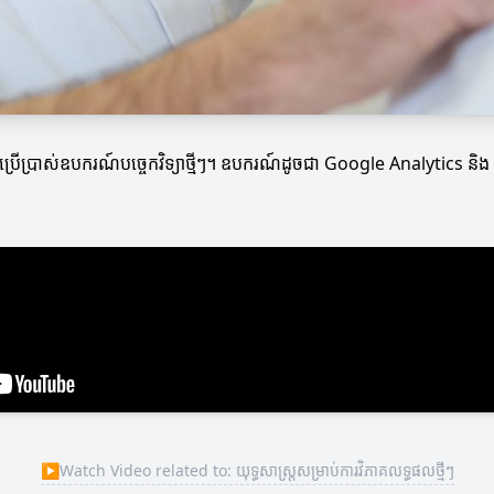
ោយប្រើប្រាស់ឧបករណ៍បច្ចេកវិទ្យាថ្មីៗ។ ឧបករណ៍ដូចជា Google Analytics និង 
▶
Watch Video related to: យុទ្ធសាស្ត្រសម្រាប់ការវិភាគលទ្ធផលថ្មីៗ