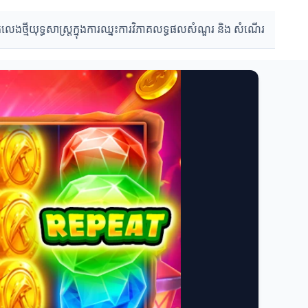
កលេងថ្មី
យុទ្ធសាស្ត្រក្នុងការឈ្នះ
ការវិភាគលទ្ធផល
សំណួរ និង សំណេីរ