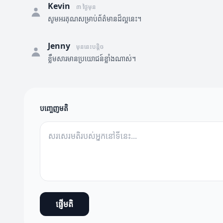
Kevin
៣ ថ្ងៃមុន
សូមអរគុណសម្រាប់ព័ត៌មានដ៏ល្អនេះ។
Jenny
មុននេះបន្តិច
ខ្លឹមសារមានប្រយោជន៍ខ្លាំងណាស់។
បញ្ចេញមតិ
ផ្ញើមតិ