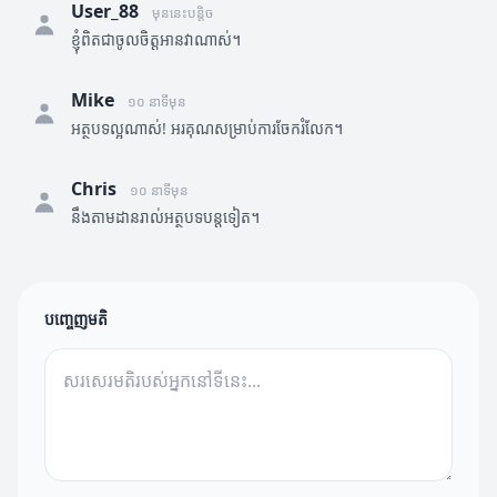
User_88
មុននេះបន្តិច
ខ្ញុំពិតជាចូលចិត្តអានវាណាស់។
Mike
១០ នាទីមុន
អត្ថបទល្អណាស់! អរគុណសម្រាប់ការចែករំលែក។
Chris
១០ នាទីមុន
នឹងតាមដានរាល់អត្ថបទបន្តទៀត។
បញ្ចេញមតិ