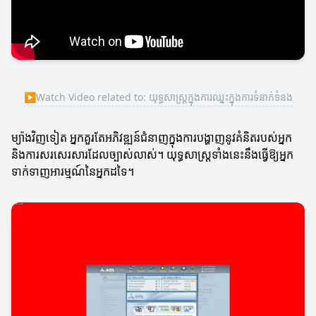
▶
Watch Video related to: យុទ្ធសាស្ត្រក្នុងការឈ្នះ​ក្នុងការទំនាក់ទំនង
ម្យ៉ាងវិញទៀត អ្នកគួរតែអភិវឌ្ឍន៍ជំនាញក្នុងការបង្ហាញនូវគំនិតរបស់អ្នក
និងការសរសេរសារដែលច្បាស់លាស់។ យុទ្ធសាស្ត្រទាំងនេះនឹងធ្វើឱ្យអ្នក
ទាក់ទាញអារម្មណ៍នៃអ្នកដទៃ។