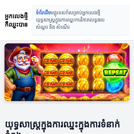
ទំព័រដើម
មគ្គុទេសក៍សម្រាប់អ្នកលេងថ្មី
អ្នកលេងថ្មី
យុទ្ធសាស្ត្រក្នុងការឈ្នះ
ការវិភាគលទ្ធផល
ក៏ឈ្នះបាន
សំណួរ និង សំណេីរ
យុទ្ធសាស្ត្រក្នុងការឈ្នះ​ក្នុងការទំនាក់