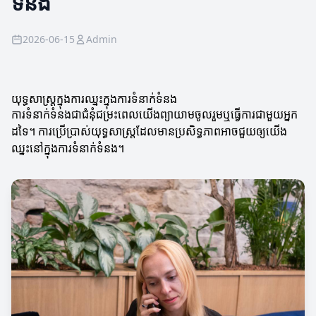
ទំនង
2026-06-15
Admin
យុទ្ធសាស្ត្រក្នុងការឈ្នះក្នុងការទំនាក់ទំនង
ការទំនាក់ទំនងជាជំនុំជម្រះពេលយើងព្យាយាមចូលរួមឬធ្វើការជាមួយអ្នក
ដទៃ។ ការប្រើប្រាស់យុទ្ធសាស្ត្រដែលមានប្រសិទ្ធភាពអាចជួយឲ្យយើង
ឈ្នះនៅក្នុងការទំនាក់ទំនង។