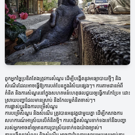
ពួកអ្នកច្នៃប្រឌិតតែងត្រូវការសំណួរ ដើម្បីបង្កើតនូវមធ្យោបាយថ្មីៗ និង
សំណេីរដែលអាចធ្វើឱ្យការបត់បែនក្នុងវិស័យផ្សេងៗ។ ការតាមដានអំពី
គំនិត និងការសំណួរនៅក្នុងសហគមន៍ហេតុផលជួយឲ្យធ្វើការកែប្រែ៖ ដោះ
ស្រាយបញ្ហាដែលមានស្រាប់ និងកែលម្អគំនិតចាស់ៗ។
ការផ្លាស់ប្ដូរនិងការបម្រើសំណួរ
ការបម្រើសំណួរ និងសំណេីរ ត្រូវបានអនុវត្តជាមួយគ្នា ដើម្បីកសាងការ
សហការណ៍អាស្រ័យលើគំនិតថ្មី។ ការបង្កើតសំណួរទាក់ទងទៅនឹងបញ្ហា
របស់អ្នកអាចនាំឲ្យមានការប្រាស្រ័យទាក់ទងយ៉ាងច្បាស់។
ការបង្កើតនូវសំណួរ និងសំណេីរ អាចជាដំណោះស្រាយមួយសម្រាប់ការ