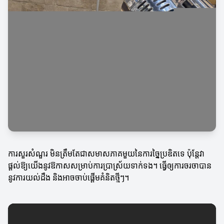
ការសួរសំណួរ មិនត្រឹមតែជាសមាសភាគមួយនៃការច្នៃប្រឌិតទេ ប៉ុន្តែវា
ផ្តល់ឱ្យយើងនូវឱកាសសម្រាប់ការប្រាស្រ័យទាក់ទង។ ធ្វើឲ្យការចរចាបាន
នូវការយល់ដឹង និងអាចចាប់ផ្តើមគំនិតថ្មីៗ។