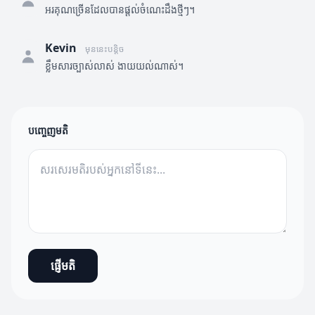
អរគុណច្រើនដែលបានផ្តល់ចំណេះដឹងថ្មីៗ។
Kevin
មុននេះបន្តិច
ខ្លឹមសារច្បាស់លាស់ ងាយយល់ណាស់។
បញ្ចេញមតិ
ផ្ញើមតិ