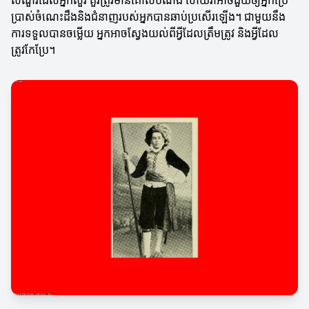
សំណួរដែលអ្នកសួរ គួរត្រូវមានគោលបំណង ហើយវាអាចជួយឲ្យអ្នកប្រើ
ប្រាស់ចំណេះដឹងនិងជំនាញរបស់អ្នកបានឆាប់ប្រសើរឡើង។ ជាមួយនឹង
ការទទួលបានចម្លើយ អ្នកអាចស្វែងយល់ពីអ្វីដែលត្រឹមត្រូវ និងអ្វីដែល
ត្រូវកែប្រែ។